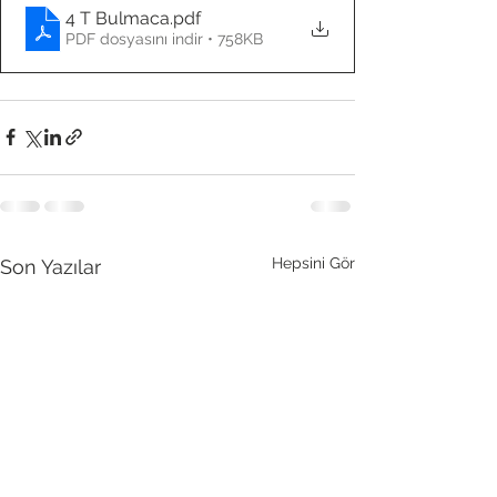
4 T Bulmaca
.pdf
PDF dosyasını indir • 758KB
Hepsini Gör
Son Yazılar