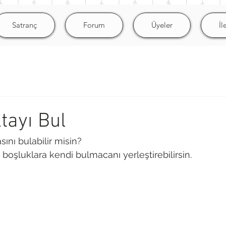
Satranç
Forum
Üyeler
İl
tayı Bul
ını bulabilir misin? 
boşluklara kendi bulmacanı yerleştirebilirsin.